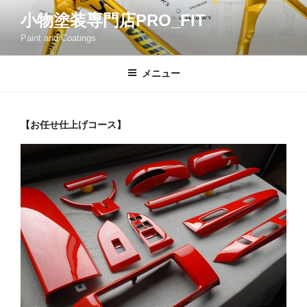
コ
小物塗装専門店PRO_FIT
ン
Paint and Coatings
テ
ン
ツ
メニュー
へ
ス
キ
【お任せ仕上げコース】
ッ
プ